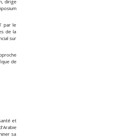
, dirige
ymposium
T par le
es de la
cial sur
approche
fique de
santé et
’Arabie
miner sa