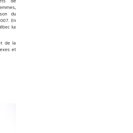
ets de
 femmes,
lson du
2007. En
ébec lui
t de la
nexes et