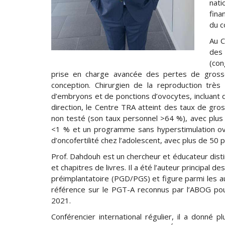
nati
fina
du c
Au C
des 
(con
prise en charge avancée des pertes de grosses
conception. Chirurgien de la reproduction très
d’embryons et de ponctions d’ovocytes, incluant
direction, le Centre TRA atteint des taux de gro
non testé (son taux personnel >64 %), avec plus
<1 % et un programme sans hyperstimulation ova
d’oncofertilité chez l’adolescent, avec plus de 50
Prof. Dahdouh est un chercheur et éducateur dist
et chapitres de livres. Il a été l’auteur principal
préimplantatoire (PGD/PGS) et figure parmi les 
référence sur le PGT-A reconnus par l’ABOG pour 
2021.
Conférencier international régulier, il a donn