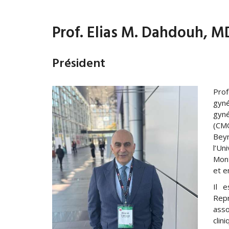
Prof. Elias M. Dahdouh, M
Président
Pro
gyn
gyn
(CMQ
Bey
l’Un
Mont
et e
Il 
Repr
asso
clin