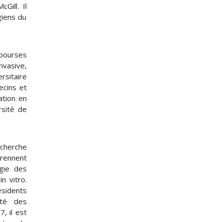
Gill. Il
giens du
bourses
nvasive,
rsitaire
ecins et
ation en
rsité de
echerche
rennent
ogie des
n vitro.
ésidents
été des
, il est