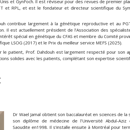
is et GynFoch. Il est réviseur pour des revues de premier plan
T et RPL, et est le fondateur et directeur scientifique du S
uh contribue largement à la génétique reproductive et au PG
n. Il est actuellement président de l’Association des spécialist
’intérêt spécial en génétique du CFAS et membre du Comité provin
rifique LSOG (2017) et le Prix du meilleur service MEFS (2025).
 le patient, Prof. Dahdouh est largement respecté pour son 
tions solides avec les patients, complétant son expertise scienti
C
Dr Wael Jamal obtient son baccalauréat en sciences de la 
son diplôme de médecine de l’Université Abdul-Aziz d
Saoudite en1998. Il s’installe ensuite à Montréal pour ter