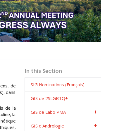
In this Section
SIG Nominations (Français)
iens, de
s), dans
GIS de 2SLGBTQ+
ls de la
GIS de Labo PMA
line, la
énétique
GIS d'Andrologie
thiques,