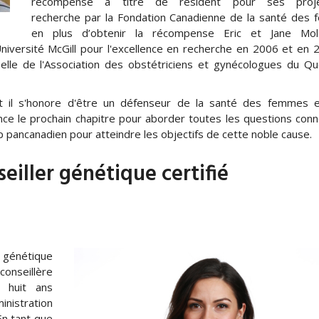
récompensé à titre de résident pour ses proj
recherche par la Fondation Canadienne de la santé des
en plus d’obtenir la récompense Eric et Jane Mo
niversité McGill pour l'excellence en recherche en 2006 et en 
elle de l'Association des obstétriciens et gynécologues du Qu
 il s'honore d'être un défenseur de la santé des femmes e
atience le prochain chapitre pour aborder toutes les questions con
 pancanadien pour atteindre les objectifs de cette noble cause.
eiller génétique certifié
 génétique
onseillère
 huit ans
inistration
En tant que