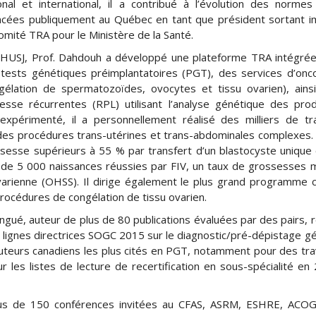
onal et international, il a contribué à l’évolution des norme
ncées publiquement au Québec en tant que président sortant 
omité TRA pour le Ministère de la Santé.
HUSJ, Prof. Dahdouh a développé une plateforme TRA intégrée
tests génétiques préimplantatoires (PGT), des services d’oncof
gélation de spermatozoïdes, ovocytes et tissu ovarien), ains
se récurrentes (RPL) utilisant l’analyse génétique des pro
 expérimenté, il a personnellement réalisé des milliers de tr
 des procédures trans-utérines et trans-abdominales complexes.
ssesse supérieurs à 55 % par transfert d’un blastocyste unique
 de 5 000 naissances réussies par FIV, un taux de grossesses m
rienne (OHSS). Il dirige également le plus grand programme 
 procédures de congélation de tissu ovarien.
ingué, auteur de plus de 80 publications évaluées par des pairs,
 des lignes directrices SOGC 2015 sur le diagnostic/pré-dépistage g
auteurs canadiens les plus cités en PGT, notamment pour des tr
les listes de lecture de recertification en sous-spécialité en
é plus de 150 conférences invitées au CFAS, ASRM, ESHRE, ACO