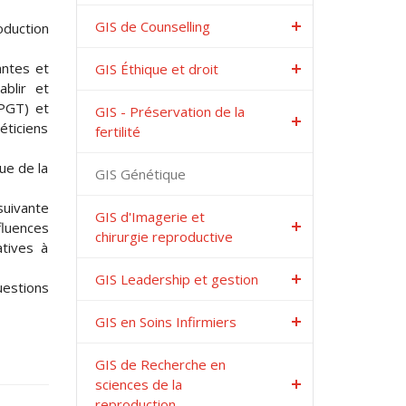
GIS de Counselling
oduction
antes et
GIS Éthique et droit
ablir et
(PGT) et
GIS - Préservation de la
éticiens
fertilité
ue de la
GIS Génétique
suivante
GIS d'Imagerie et
fluences
chirurgie reproductive
atives à
GIS Leadership et gestion
uestions
GIS en Soins Infirmiers
GIS de Recherche en
sciences de la
reproduction