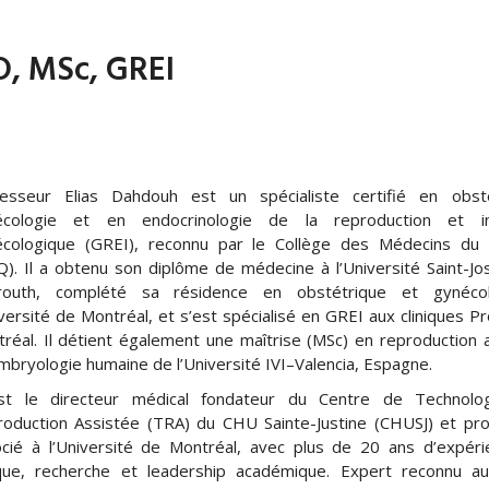
D, MSc, GREI
fesseur Elias Dahdouh est un spécialiste certifié en obsté
écologie et en endocrinologie de la reproduction et infe
écologique (GREI), reconnu par le Collège des Médecins du
). Il a obtenu son diplôme de médecine à l’Université Saint-J
routh, complété sa résidence en obstétrique et gynéco
iversité de Montréal, et s’est spécialisé en GREI aux cliniques Pr
réal. Il détient également une maîtrise (MSc) en reproduction 
mbryologie humaine de l’Université IVI–Valencia, Espagne.
est le directeur médical fondateur du Centre de Technolo
oduction Assistée (TRA) du CHU Sainte-Justine (CHUSJ) et pr
cié à l’Université de Montréal, avec plus de 20 ans d’expér
ique, recherche et leadership académique. Expert reconnu a