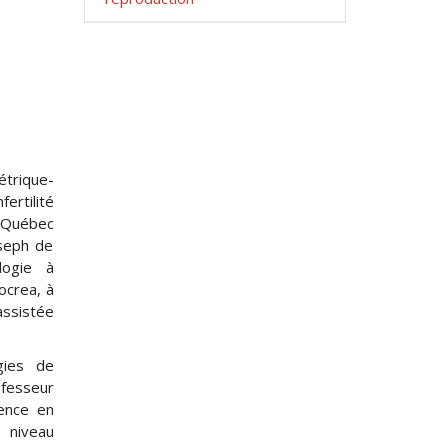
trique-
rtilité
 Québec
oseph de
logie à
ocrea, à
assistée
gies de
ofesseur
ience en
u niveau