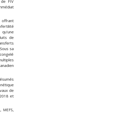
s de FIV
immédiat
 offrant
ertilité
i qu’une
duits de
ansferts
 Sous sa
 congelé
ultiples
canadien
 résumés
énétique
avaux de
 2018 et
G, MEFS,