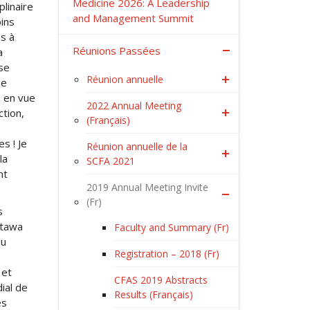
Medicine 2026: A Leadership
plinaire
and Management Summit
oins
es à
Réunions Passées
a
ase
Réunion annuelle
pe
s en vue
2022 Annual Meeting
ction,
(Français)
s ! Je
Réunion annuelle de la
la
SCFA 2021
nt
2019 Annual Meeting Invite
(Fr)
s
ttawa
Faculty and Summary (Fr)
du
Registration – 2018 (Fr)
 et
CFAS 2019 Abstracts
ial de
Results (Français)
es