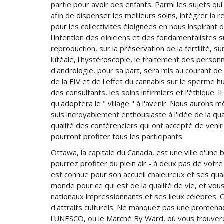
partie pour avoir des enfants. Parmi les sujets qui s
afin de dispenser les meilleurs soins, intégrer la r
pour les collectivités éloignées en nous inspirant 
l'intention des cliniciens et des fondamentalistes 
reproduction, sur la préservation de la fertilité, su
lutéale, l'hystéroscopie, le traitement des perso
d'andrologie, pour sa part, sera mis au courant de
de la FIV et de l'effet du cannabis sur le sperme h
des consultants, les soins infirmiers et l'éthique. 
qu'adoptera le " village " à l'avenir. Nous aurons 
suis incroyablement enthousiaste à l'idée de la qu
qualité des conférenciers qui ont accepté de veni
pourront profiter tous les participants.
Ottawa, la capitale du Canada, est une ville d'une b
pourrez profiter du plein air - à deux pas de vot
est connue pour son accueil chaleureux et ses quar
monde pour ce qui est de la qualité de vie, et vou
nationaux impressionnants et ses lieux célèbres.
d'attraits culturels. Ne manquez pas une promenade
l'UNESCO, ou le Marché By Ward, où vous trouverez