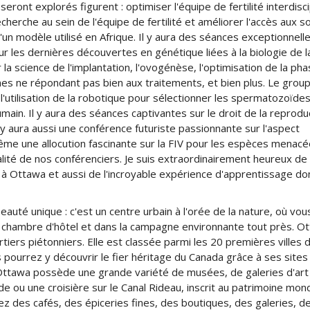
eront explorés figurent : optimiser l'équipe de fertilité interdisci
echerche au sein de l'équipe de fertilité et améliorer l'accès aux s
d'un modèle utilisé en Afrique. Il y aura des séances exceptionnell
sur les dernières découvertes en génétique liées à la biologie de l
r la science de l'implantation, l'ovogénèse, l'optimisation de la ph
nnes ne répondant pas bien aux traitements, et bien plus. Le grou
 l'utilisation de la robotique pour sélectionner les spermatozoïde
umain. Il y aura des séances captivantes sur le droit de la reprodu
Il y aura aussi une conférence futuriste passionnante sur l'aspect
même une allocution fascinante sur la FIV pour les espèces menacée
alité de nos conférenciers. Je suis extraordinairement heureux de 
r à Ottawa et aussi de l'incroyable expérience d'apprentissage do
eauté unique : c'est un centre urbain à l'orée de la nature, où vou
re chambre d'hôtel et dans la campagne environnante tout près. O
tiers piétonniers. Elle est classée parmi les 20 premières villes 
s pourrez y découvrir le fier héritage du Canada grâce à ses sites
 Ottawa possède une grande variété de musées, de galeries d'art
 ou une croisière sur le Canal Rideau, inscrit au patrimoine mond
 des cafés, des épiceries fines, des boutiques, des galeries, d