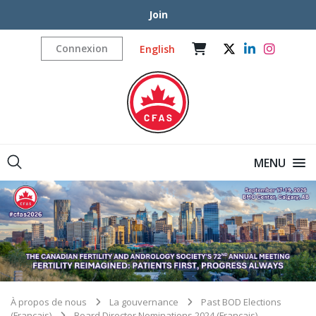
Join
Connexion
English
MENU
À propos de nous
La gouvernance
Past BOD Elections
(Français)
Board Director Nominations 2024 (Français)